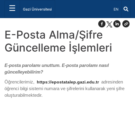
☰
Dil Seçiniz 
Gazi Üniversitesi
EN
E-Posta Alma/Şifre
Güncelleme İşlemleri
E-posta parolamı unuttum. E-posta parolamı nasıl
güncelleyebilirim?
Öğrencilerimiz,
adresinden
https://epostatalep.gazi.edu.tr
öğrenci bilgi sistemi numara ve şifrelerini kullanarak yeni şifre
oluşturabilmektedir.