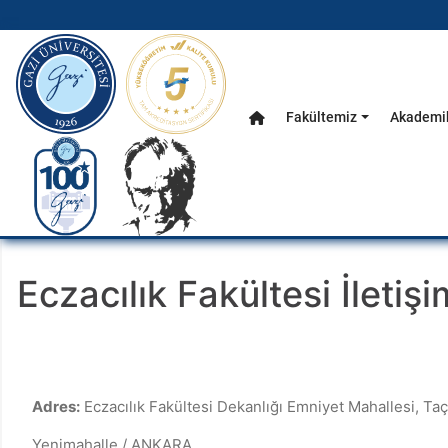
gazi.edu.tr
Fakültemiz
Akademik
Anasayfa
Ana Menü
Eczacılık Fakültesi İletişi
Adres:
Eczacılık Fakültesi Dekanlığı Emniyet Mahallesi, T
Yenimahalle / ANKARA