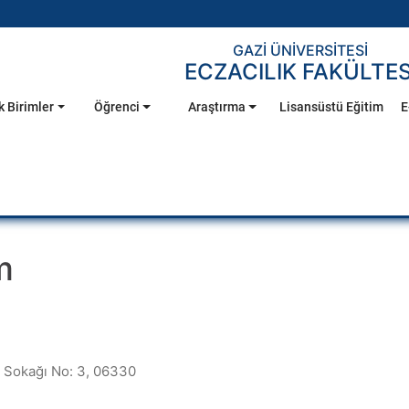
GAZİ ÜNİVERSİTESİ
ECZACILIK FAKÜLTES
 Birimler
Öğrenci
Araştırma
Lisansüstü Eğitim
E
m
aç Sokağı No: 3, 06330