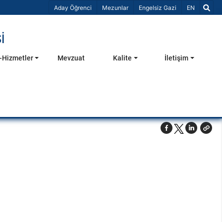
Dil Seçiniz 
Aday Öğrenci
Mezunlar
Engelsiz Gazi
EN
İ
-Hizmetler
Mevzuat
Kalite
İletişim