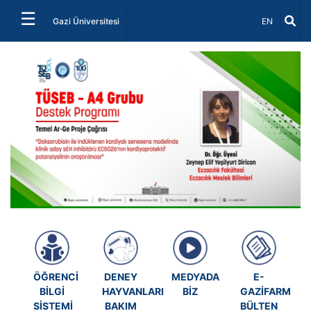
☰
Dil Seçiniz 
Gazi Üniversitesi
EN
Önceki
Sonrak
ÖĞRENCİ
DENEY
MEDYADA
E-
BİLGİ
HAYVANLARI
BİZ
GAZİFARMA
SİSTEMİ
BAKIM
BÜLTEN