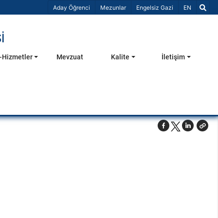
Dil Seçiniz 
Aday Öğrenci
Mezunlar
Engelsiz Gazi
EN
İ
-Hizmetler
Mevzuat
Kalite
İletişim