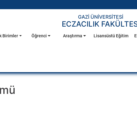
GAZİ ÜNİVERSİTESİ
ECZACILIK FAKÜLTES
 Birimler
Öğrenci
Araştırma
Lisansüstü Eğitim
E
ümü